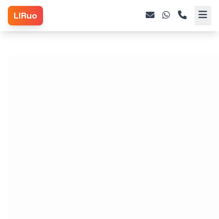
LiRuo